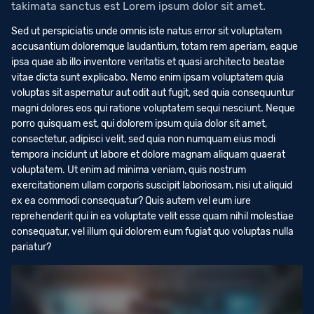
takimata sanctus est Lorem ipsum dolor sit amet.
Sed ut perspiciatis unde omnis iste natus error sit voluptatem
accusantium doloremque laudantium, totam rem aperiam, eaque
ipsa quae ab illo inventore veritatis et quasi architecto beatae
vitae dicta sunt explicabo. Nemo enim ipsam voluptatem quia
voluptas sit aspernatur aut odit aut fugit, sed quia consequuntur
magni dolores eos qui ratione voluptatem sequi nesciunt. Neque
porro quisquam est, qui dolorem ipsum quia dolor sit amet,
consectetur, adipisci velit, sed quia non numquam eius modi
tempora incidunt ut labore et dolore magnam aliquam quaerat
voluptatem. Ut enim ad minima veniam, quis nostrum
exercitationem ullam corporis suscipit laboriosam, nisi ut aliquid
ex ea commodi consequatur? Quis autem vel eum iure
reprehenderit qui in ea voluptate velit esse quam nihil molestiae
consequatur, vel illum qui dolorem eum fugiat quo voluptas nulla
pariatur?