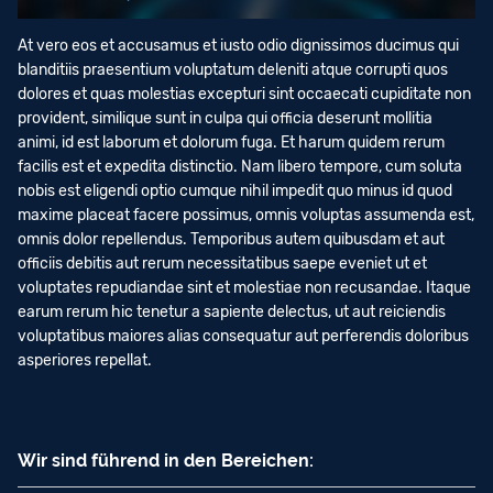
At vero eos et accusamus et iusto odio dignissimos ducimus qui
blanditiis praesentium voluptatum deleniti atque corrupti quos
dolores et quas molestias excepturi sint occaecati cupiditate non
provident, similique sunt in culpa qui officia deserunt mollitia
animi, id est laborum et dolorum fuga. Et harum quidem rerum
facilis est et expedita distinctio. Nam libero tempore, cum soluta
nobis est eligendi optio cumque nihil impedit quo minus id quod
maxime placeat facere possimus, omnis voluptas assumenda est,
omnis dolor repellendus. Temporibus autem quibusdam et aut
officiis debitis aut rerum necessitatibus saepe eveniet ut et
voluptates repudiandae sint et molestiae non recusandae. Itaque
earum rerum hic tenetur a sapiente delectus, ut aut reiciendis
voluptatibus maiores alias consequatur aut perferendis doloribus
asperiores repellat.
Wir sind führend in den Bereichen: