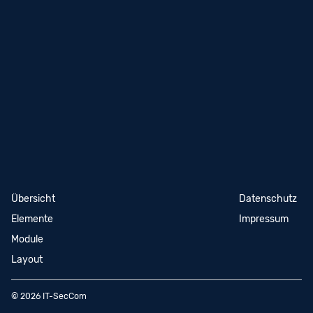
Navigation
Übersicht
Navigation
Datenschutz
überspringen
überspringen
Elemente
Impressum
Module
Layout
© 2026 IT-SecCom