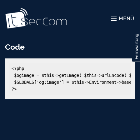
MENÜ
Fernwartung
Fernwartung
Code
<?php 

 $ogimage = $this->getImage( $this->urlEncode( $this
 $GLOBALS['og:image'] = $this->Environment->base . $
?>