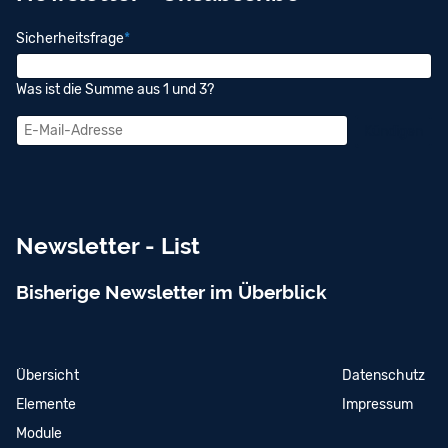
Pflichtfeld
Sicherheitsfrage
*
Was ist die Summe aus 1 und 3?
E-
Kündigen
Mail-
Adresse
Newsletter - List
Bisherige Newsletter im Überblick
Navigation
Übersicht
Navigation
Datenschutz
überspringen
überspringen
Elemente
Impressum
Module