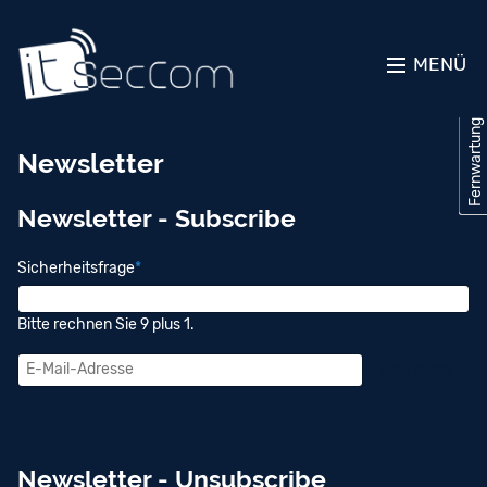
MENÜ
Fernwartung
Fernwartung
Newsletter
Newsletter - Subscribe
Pflichtfeld
Sicherheitsfrage
*
Bitte rechnen Sie 9 plus 1.
Abonnieren
E-
Mail-
Adresse
Newsletter - Unsubscribe